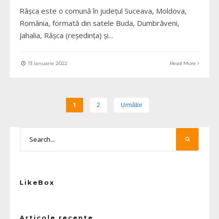
Râșca este o comună în județul Suceava, Moldova,
România, formată din satele Buda, Dumbrăveni,
Jahalia, Râșca (reședința) și
...
13 ianuarie 2022
Read More
1
2
Următor
LikeBox
Articole recente