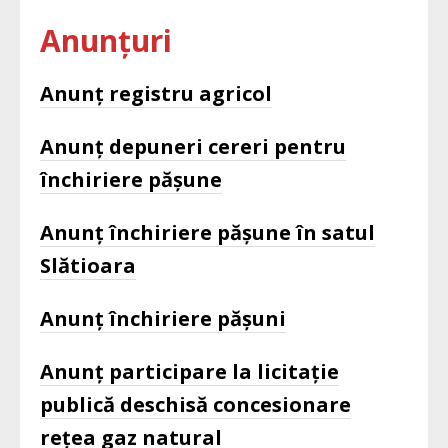
Anunțuri
Anunț registru agricol
Anunț depuneri cereri pentru
închiriere pășune
Anunț închiriere pășune în satul
Slătioara
Anunț închiriere pășuni
Anunț participare la licitație
publică deschisă concesionare
rețea gaz natural