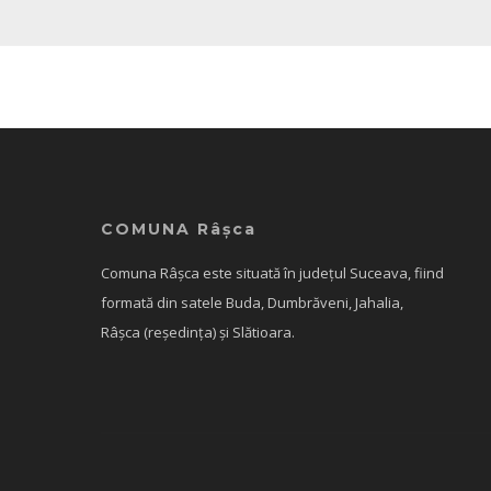
cititor
de
eran;
Apasă
Control-
F10
pentru
COMUNA Râșca
a
Comuna Râșca este situată în județul Suceava, fiind
deschide
formată din satele Buda, Dumbrăveni, Jahalia,
Râșca (reședința) și Slătioara.
un
meniu
de
accesibilitate.