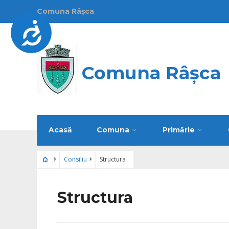
Comuna Râșca
Accesibilitate
Notă:
Acest
Comuna Râșca
website
include
un
sistem
Acasă
Comuna
Primărie
de
accesibilitate.
Consiliu
Structura
Apasă
Structura
Control-
F11
pentru